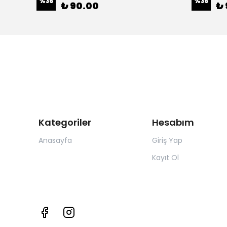
%
36
%
36
₺ 90.00
₺ 
Kategoriler
Hesabım
Anasayfa
Giriş Yap
Kayıt Ol