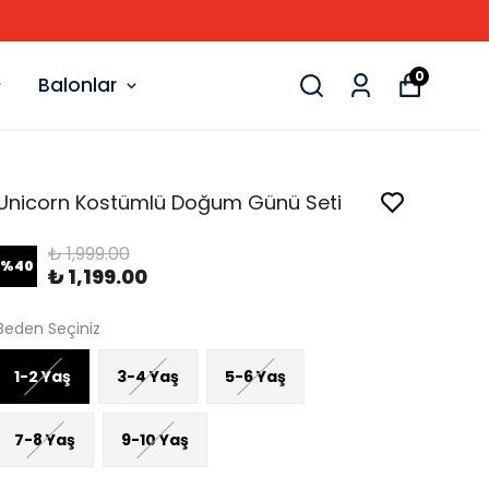
0
Balonlar
Unicorn Kostümlü Doğum Günü Seti
₺ 1,999.00
%
40
₺ 1,199.00
Beden Seçiniz
1-2 Yaş
3-4 Yaş
5-6 Yaş
7-8 Yaş
9-10 Yaş