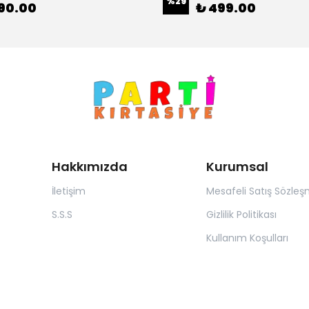
%
29
90.00
₺ 499.00
Hakkımızda
Kurumsal
İletişim
Mesafeli Satış Sözleş
S.S.S
Gizlilik Politikası
Kullanım Koşulları