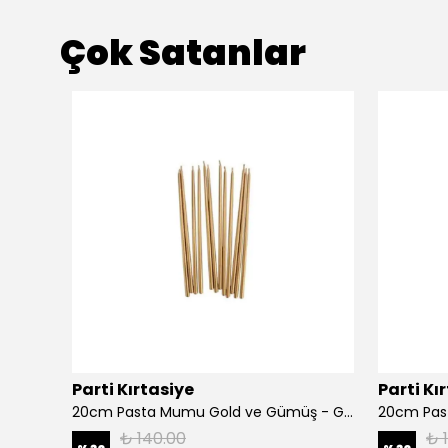
Çok Satanlar
ükendi
Parti Kırtasiye
Parti Kı
20cm Pasta Mumu Gold ve Gümüş - Gold
₺ 140.00
₺ 