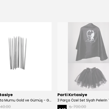
rtasiye
Parti Kırtasiye
20cm Pasta Mumu Gold ve Gümüş - Gümüş
140.00
₺ 700.00