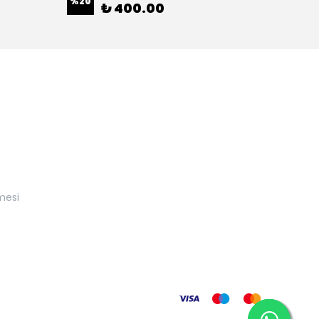
%
20
%
38
₺ 400.00
mesi