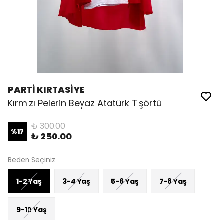
PARTİ KIRTASİYE
Kırmızı Pelerin Beyaz Atatürk Tişörtü
₺ 300.00
%
17
₺ 250.00
Beden Seçiniz
1-2 Yaş
3-4 Yaş
5-6 Yaş
7-8 Yaş
9-10 Yaş