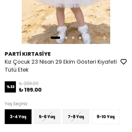
PARTİ KIRTASİYE
Kız Çocuk 23 Nisan 29 Ekim Gösteri Kıyafeti
Tütü Etek
₺ 299.00
%
33
₺ 199.00
Yaş Seçiniz
3-4 Yaş
5-6 Yaş
7-8 Yaş
9-10 Yaş