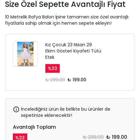
Size Özel Sepette Avantajlı Fiyat
10 Metrelik Rafya Balon İpine tamamen size özel avantajlı
fiyatlarla sahip olmak için hemen sepete ekleyin!
Kız Çocuk 23 Nisan 29
Ekim Gösteri Kıyafeti Tütü
Etek
%
33
₺ 299.00
₺ 199.00
İncelediğiniz ürün ile birlikte bu ürünler de
sepetinize eklenecektir!
Avantajlı Toplam
₺ 299.00
₺ 199.00
%
33