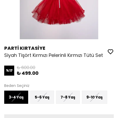
PARTİ KIRTASİYE
Siyah Tişört Kırmızı Pelerinli Kırmızı Tütü Set
₺ 600.00
%
17
₺ 499.00
Beden Seçiniz
3-4 Yaş
5-6 Yaş
7-8 Yaş
9-10 Yaş