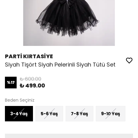
PARTİ KIRTASİYE
Siyah Tişört Siyah Pelerinli Siyah Tütü Set
₺ 600.00
%
17
₺ 499.00
Beden Seçiniz
3-4 Yaş
5-6 Yaş
7-8 Yaş
9-10 Yaş