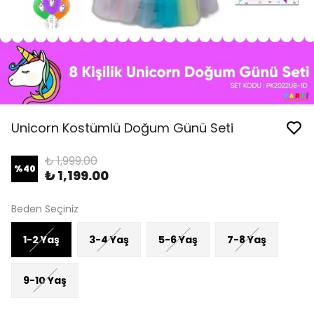
Unicorn Kostümlü Doğum Günü Seti
₺ 1,999.00
%
40
₺ 1,199.00
Beden Seçiniz
1-2 Yaş
3-4 Yaş
5-6 Yaş
7-8 Yaş
9-10 Yaş