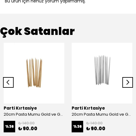
Bu ürün için henüz yorum yapılmamış.
Çok Satanlar
Parti Kırtasiye
Parti Kırtasiye
20cm Pasta Mumu Gold ve Gümüş - Gold
20cm Pasta Mumu Gold ve Gümüş - Gümüş
₺ 140.00
₺ 140.00
%
36
%
36
₺ 90.00
₺ 90.00